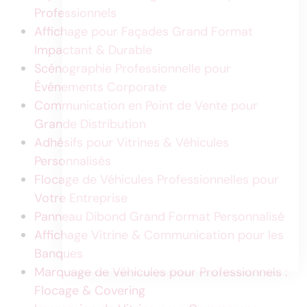
Professionnels
Affichage pour Façades Grand Format
Impactant & Durable
Scénographie Professionnelle pour
Événements Corporate
Communication en Point de Vente pour
Grande Distribution
Adhésifs pour Vitrines & Véhicules
Personnalisés
Flocage de Véhicules Professionnelles pour
Votre Entreprise
Panneau Dibond Grand Format Personnalisé
Affichage Vitrine & Communication pour les
Banques
Marquage de Véhicules pour Professionnels :
Flocage & Covering