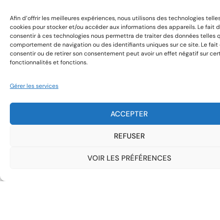
Mesure
Afin d’offrir les meilleures expériences, nous utilisons des technologies telle
Déploiement Publicitaire National Sur-Mesure
cookies pour stocker et/ou accéder aux informations des appareils. Le fait 
Impression Numérique Sur-Mesure en France
consentir à ces technologies nous permettra de traiter des données telles 
comportement de navigation ou des identifiants uniques sur ce site. Le fait
Solutions d’Affichage Publicitaire Impactant
consentir ou de retirer son consentement peut avoir un effet négatif sur cer
Impression pour Commerces - Soulshake
fonctionnalités et fonctions.
Impression pour Évènements - Soulshake
Gérer les services
Service de Pose et Dépose - Impression de
Qualité - Soulshake
ACCEPTER
Déploiement massif d'impression -
Soulshake
REFUSER
Impression et Déploiement en France -
Soulshake
VOIR LES PRÉFÉRENCES
Impression au Niveau Européen -
Soulshake
Pose de Supports Publicitaires Sur-
Mesure