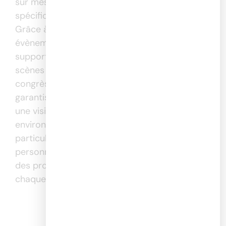
sur mesure pour répondre aux besoins
spécifiques de chaque projet événementiel.
Grâce à une expertise en impression pour
évènementiel, l’entreprise propose des
supports variés tels que des stands, fonds de
scènes et kakemonos, adaptés aux salons,
congrès et festivals. Les matériaux utilisés
garantissent une résistance optimale, assurant
une visibilité maximale même dans des
environnements exigeants. Avec une attention
particulière portée à la qualité et à la
personnalisation, SoulShake s’engage à fournir
des produits qui renforcent l’impact visuel de
chaque événement.